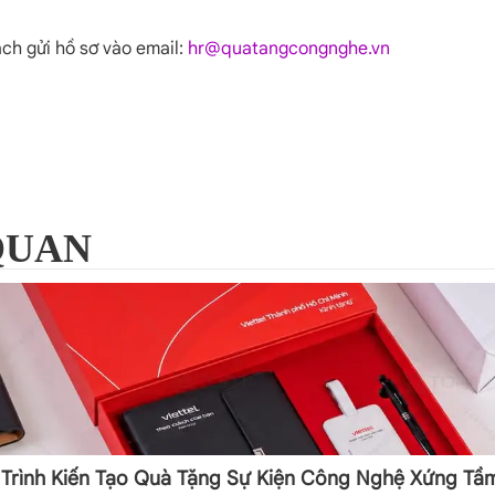
ch gửi hồ sơ vào email:
hr@quatangcongnghe.vn
 QUAN
h Trình Kiến Tạo Quà Tặng Sự Kiện Công Nghệ Xứng Tầ