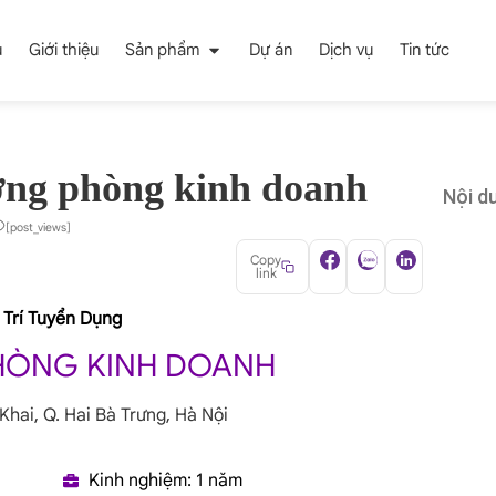
ủ
Giới thiệu
Sản phẩm
Dự án
Dịch vụ
Tin tức
ởng phòng kinh doanh
Nội du
[post_views]
Copy
link
 Trí Tuyển Dụng
HÒNG KINH DOANH
 Khai, Q. Hai Bà Trưng, Hà Nội
Kinh nghiệm: 1 năm