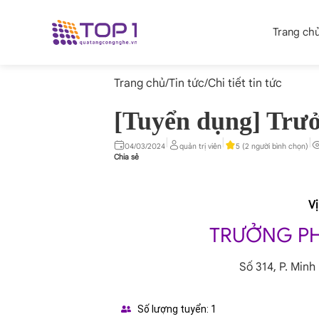
Trang ch
Trang chủ
/
Tin tức
/
Chi tiết tin tức
[Tuyển dụng] Trư
|
|
|
04/03/2024
quản trị viên
5 (2 người bình chọn)
Chia sẻ
Vị
TRƯỞNG P
Số 314, P. Minh
Số lượng tuyển: 1