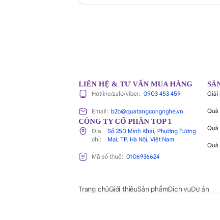
LIÊN HỆ & TƯ VẤN MUA HÀNG
SẢ
Giải
Hotline/zalo/viber:
0903 453 459
Quà 
Email:
b2b@quatangcongnghe.vn
CÔNG TY CỔ PHẦN TOP 1
Quà 
Địa
Số 250 Minh Khai, Phường Tương
chỉ:
Mai, TP. Hà Nội, Việt Nam
Quà 
Mã số thuế:
0106936624
Trang chủ
Giới thiệu
Sản phẩm
Dịch vụ
Dự án