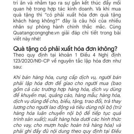
tri ân và nhằm tạo ra sự gắn kết thúc đẩy mối
quan hệ trong hợp tác kinh doanh.
Và khi mua
quà tặng thì “có phải xuất hóa đơn quà tặng
khách hàng không?” đây là câu hỏi của nhiều
nhân sự phòng hành chính thắc mắc. Cùng
Quatangcongnghe.vn giải đáp chi tiết trong bài
viết này nhé!
Quà tặng có phải xuất hóa đơn không?
Theo quy định tại khoản 1 Điều 4 Nghị định
123/2020/NĐ-CP về nguyên tắc lập hóa đơn như
sau:
Khi bán hàng hóa, cung cấp dịch vụ, người bán
phải lập hóa đơn để giao cho người mua (bao
gồm cả các trường hợp hàng hóa, dịch vụ dùng
để khuyến mại, quảng cáo, hàng mẫu; hàng hóa,
dịch vụ dùng để cho, biếu, tặng, trao đổi, trả thay
lương cho người lao động và tiêu dùng nội bộ (trừ
hàng hóa luân chuyển nội bộ để tiếp tục quá
trình sản xuất); xuất hàng hóa dưới các hình thức
cho vay, cho mượn hoặc hoàn trả hàng hóa) và
phải ghi đầy đủ nội dung theo quy định tại Điều