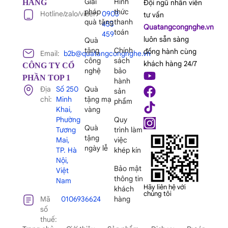
Giải
Hình
HÀNG
Đội ngũ nhân viên
pháp
thức
Hotline/zalo/viber:
0903
tư vấn
quà tặng
thanh
453
Quatangcongnghe.vn
toán
459
luôn sẵn sàng
Quà
tặng
Chính
đồng hành cùng
Email:
b2b@quatangcongnghe.vn
công
sách
khách hàng 24/7
CÔNG TY CỔ
nghệ
bảo
PHẦN TOP 1
hành
Địa
Số 250
Quà
sản
chỉ:
Minh
tặng mạ
phẩm
Khai,
vàng
Phường
Quy
Quà
Tương
trình làm
tặng
Mai,
việc
ngày lễ
TP. Hà
khép kín
Nội,
Bảo mật
Việt
thông tin
Nam
Hãy liên hệ với
khách
chúng tôi
Mã
0106936624
hàng
số
thuế: