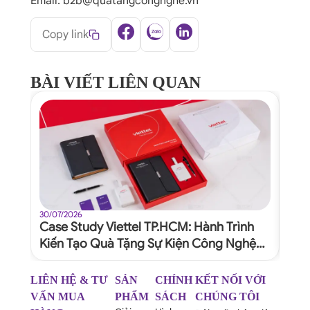
Email: b2b@quatangcongnghe.vn
Copy link
BÀI VIẾT LIÊN QUAN
30/07/2026
30/07
Case Study Viettel TP.HCM: Hành Trình
Quy
Kiến Tạo Quà Tặng Sự Kiện Công Nghệ
Dự 
Xứng Tầm Thương Hiệu
Ngh
LIÊN HỆ & TƯ
SẢN
CHÍNH
KẾT NỐI VỚI
VẤN MUA
PHẨM
SÁCH
CHÚNG TÔI