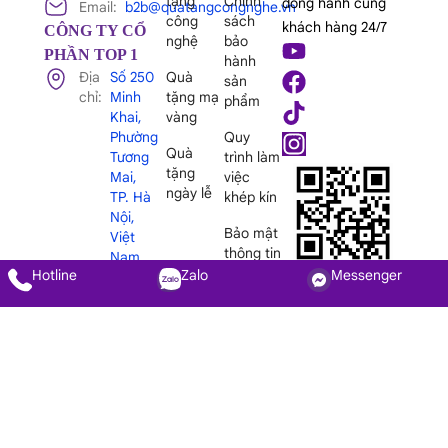
tặng
Chính
đồng hành cùng
Email:
b2b@quatangcongnghe.vn
công
sách
khách hàng 24/7
CÔNG TY CỔ
nghệ
bảo
PHẦN TOP 1
hành
Địa
Số 250
Quà
sản
chỉ:
Minh
tặng mạ
phẩm
Khai,
vàng
Phường
Quy
Quà
Tương
trình làm
tặng
Mai,
việc
ngày lễ
TP. Hà
khép kín
Nội,
Bảo mật
Việt
thông tin
Nam
Hãy liên hệ với
khách
Hotline
Zalo
Messenger
chúng tôi
Mã
0106936624
hàng
số
thuế:
Trang chủ
Giới thiệu
Sản phẩm
Dịch vụ
Dự án