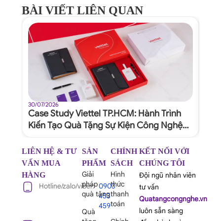
BÀI VIẾT LIÊN QUAN
30/07/2026
30/07
Case Study Viettel TP.HCM: Hành Trình
Quy
Kiến Tạo Quà Tặng Sự Kiện Công Nghệ
Dự 
Xứng Tầm Thương Hiệu
Ngh
LIÊN HỆ & TƯ
SẢN
CHÍNH
KẾT NỐI VỚI
VẤN MUA
PHẨM
SÁCH
CHÚNG TÔI
Giải
Hình
HÀNG
Đội ngũ nhân viên
pháp
thức
Hotline/zalo/viber:
0903
tư vấn
quà tặng
thanh
453
Quatangcongnghe.vn
toán
459
luôn sẵn sàng
Quà