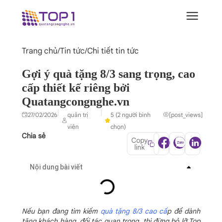
Trang chủ
/
Tin tức
/
Chi tiết tin tức
Gợi ý quà tặng 8/3 sang trọng, cao
cấp thiết kế riêng bởi
Quatangcongnghe.vn
|
|
27/02/2026
quản trị
5 (2 người bình
[post_views]
viên
chọn)
Chia sẻ
Copy
link
Nội dung bài viết
Nếu bạn đang tìm kiếm
quà tặng 8/3 cao cấ
p để dành
tặng khách hàng, đối tác quan trọng, thì đừng bỏ lỡ Top