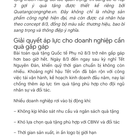
3 gợi ý quà tặng được thiết kế riêng bởi
Quatangcongnghe.vn. Đây không chỉ là những sản
phẩm công nghệ hiện đại, mà còn được cá nhân hóa
theo concept 8/3, đồng bộ màu sắc thương hiệu, bao bì
sang trọng và thông điệp ý nghĩa.
Giải quyết áp lực cho doanh nghiệp cần
quà gấp gáp
Bài toán quà tặng Quốc tế Phụ nữ 8/3 trở nên gấp gáp
hơn bao giờ hết. Ngày 8/3 đến ngay sau kỳ nghỉ Tết
Nguyên Đán, khiến quỹ thời gian chuẩn bị không còn
nhiều. Khoảng nghỉ hậu Tết vốn đã bận rộn với công
việc tái vận hành, kế hoạch kinh doanh đầu năm, nay lại
chồng thêm áp lực tìm quà tặng phù hợp cho đội ngũ
nhân sự và đối tác.
Nhiều doanh nghiệp rơi vào bị động khi:
– Không kịp khảo sát nhu cầu và ngân sách quà tặng
– Khó lựa chọn quà tặng phù hợp với CBNV và đối tác
– Thời gian sản xuất, in ấn logo bị giới hạn