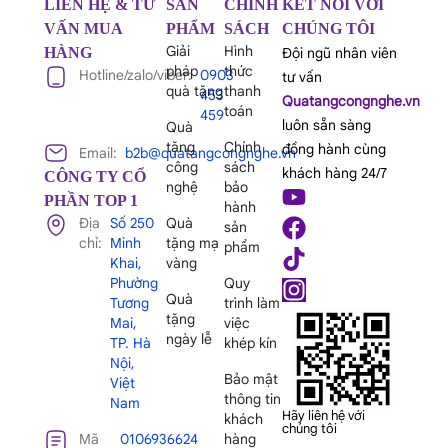
LIÊN HỆ & TƯ
SẢN
CHÍNH
KẾT NỐI VỚI
VẤN MUA
PHẨM
SÁCH
CHÚNG TÔI
Giải
Hình
HÀNG
Đội ngũ nhân viên
pháp
thức
Hotline/zalo/viber:
0903
tư vấn
quà tặng
thanh
453
Quatangcongnghe.vn
toán
459
luôn sẵn sàng
Quà
tặng
Chính
đồng hành cùng
Email:
b2b@quatangcongnghe.vn
công
sách
khách hàng 24/7
CÔNG TY CỔ
nghệ
bảo
PHẦN TOP 1
hành
Địa
Số 250
Quà
sản
chỉ:
Minh
tặng mạ
phẩm
Khai,
vàng
Phường
Quy
Quà
Tương
trình làm
tặng
Mai,
việc
ngày lễ
TP. Hà
khép kín
Nội,
Bảo mật
Việt
thông tin
Nam
Hãy liên hệ với
khách
chúng tôi
Mã
0106936624
hàng