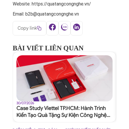
Website: https://quatangcongnghe.vn/
Email: b2b@quatangcongnghe.vn
Copy link
BÀI VIẾT LIÊN QUAN
30/07/2026
30/07
Case Study Viettel TP.HCM: Hành Trình
Quy
Kiến Tạo Quà Tặng Sự Kiện Công Nghệ
Dự 
Xứng Tầm Thương Hiệu
Ngh