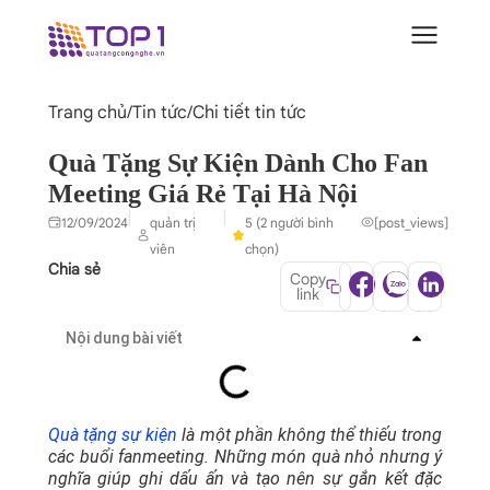
Trang chủ
/
Tin tức
/
Chi tiết tin tức
Quà Tặng Sự Kiện Dành Cho Fan
Meeting Giá Rẻ Tại Hà Nội
|
|
12/09/2024
quản trị
5 (2 người bình
[post_views]
viên
chọn)
Chia sẻ
Copy
link
Nội dung bài viết
Quà tặng sự kiện
là một phần không thể thiếu trong
các buổi fanmeeting. Những món quà nhỏ nhưng ý
nghĩa giúp ghi dấu ấn và tạo nên sự gắn kết đặc