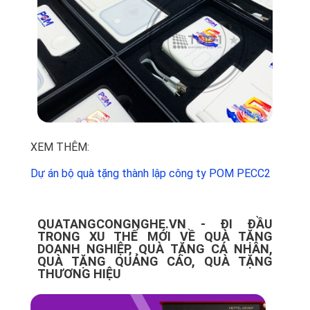
XEM THÊM:
Dự án bộ quà tặng thành lập công ty POM PECC2
QUATANGCONGNGHE.VN - ĐI ĐẦU
TRONG XU THẾ MỚI VỀ QUÀ TẶNG
DOANH NGHIỆP, QUÀ TẶNG CÁ NHÂN,
QUÀ TẶNG QUẢNG CÁO, QUÀ TẶNG
THƯƠNG HIỆU