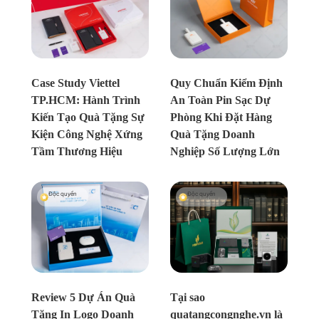
Chưa xác định
Chưa xác định
Case Study Viettel
Quy Chuẩn Kiểm Định
TP.HCM: Hành Trình
An Toàn Pin Sạc Dự
Kiến Tạo Quà Tặng Sự
Phòng Khi Đặt Hàng
Kiện Công Nghệ Xứng
Quà Tặng Doanh
Tầm Thương Hiệu
Nghiệp Số Lượng Lớn
Độc quyền
Độc quyền
Chưa xác định
Chưa xác định
Review 5 Dự Án Quà
Tại sao
Tặng In Logo Doanh
quatangcongnghe.vn là