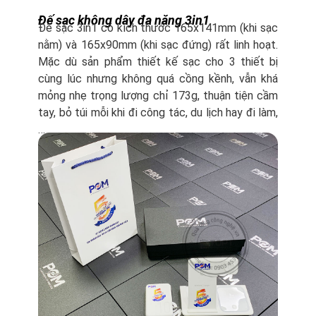
Đế sạc không dây đa năng 3in1
Đế sạc 3in1 có kích thước 165x141mm (khi sạc
nằm) và 165x90mm (khi sạc đứng) rất linh hoạt.
Mặc dù sản phẩm thiết kế sạc cho 3 thiết bị
cùng lúc nhưng không quá cồng kềnh, vẫn khá
mỏng nhẹ trọng lượng chỉ 173g, thuận tiện cầm
tay, bỏ túi mỗi khi đi công tác, du lịch hay đi làm,
…