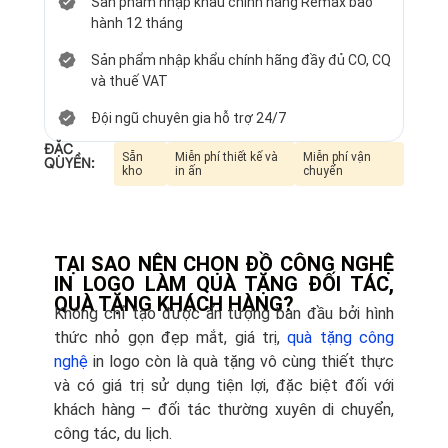
Sản phẩm nhập khẩu chính hãng Remax bảo
hành 12 tháng
Sản phẩm nhập khẩu chính hãng đầy đủ CO, CQ
và thuế VAT
Đội ngũ chuyên gia hỗ trợ 24/7
ĐẶC
Sẵn
Miễn phí thiết kế và
Miễn phí vận
QUYỀN:
kho
in ấn
chuyển
TẠI SAO NÊN CHỌN ĐỒ CÔNG NGHỆ
IN LOGO LÀM QUÀ TẶNG ĐỐI TÁC,
QUÀ TẶNG KHÁCH HÀNG?
Không chỉ tạo được ấn tượng ban đầu bởi hình
thức nhỏ gọn đẹp mắt, giá trị,
quà tặng công
nghệ
in logo còn là quà tặng vô cùng thiết thực
và có giá trị sử dụng tiện lợi, đặc biệt đối với
khách hàng – đối tác thường xuyên di chuyển,
công tác, du lịch.