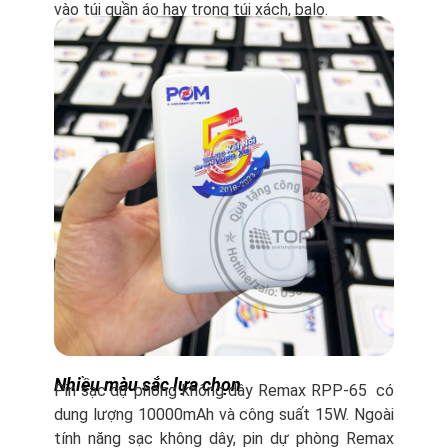
vào túi quần áo hay trong túi xách, balo.
Nhiều màu sắc lựa chọn
Pin sạc dự phòng không dây Remax RPP-65 có
dung lượng 10000mAh và công suất 15W. Ngoài
tính năng sạc không dây, pin dự phòng Remax