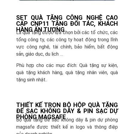
SET QUÀ TẶNG CÔNG NGHỆ CAO
CẤP CNP11 TẶNG ĐỐI TÁC, KHÁCH
HÀNG ẤN TƯỢNG
Là quà tặng được lựa chọn bởi các tổ chức, các
tổng công ty, các công ty hoạt động trong lĩnh
vực công nghệ, tài chính, bảo hiểm, bất động
sản, giáo dục, du lịch …
Phù hợp cho các mục đích: Quà tặng sự kiện,
quà tặng khách hàng, quà tặng nhân viên, quà
tặng sinh nhật..
THIẾT KẾ TRỌN BỘ HỘP QUÀ TẶNG
ĐẾ SẠC KHÔNG DÂY & PIN SẠC DỰ
PHÒNG MAGSAFE
Bộ quà tặng đế sạc không dây & pin dự phòng
magsafe được thiết kế in logo và thông điệp