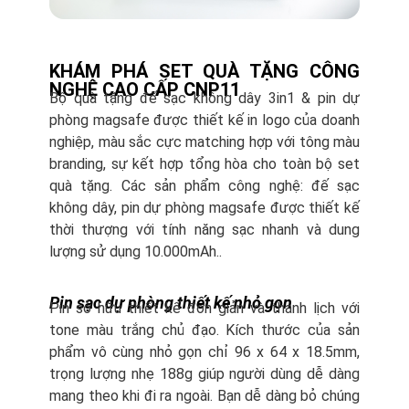
KHÁM PHÁ SET QUÀ TẶNG CÔNG
NGHỆ CAO CẤP CNP11
Bộ quà tặng đế sạc không dây 3in1 & pin dự
phòng magsafe được thiết kế in logo của doanh
nghiệp, màu sắc cực matching hợp với tông màu
branding, sự kết hợp tổng hòa cho toàn bộ set
quà tặng. Các sản phẩm công nghệ: đế sạc
không dây, pin dự phòng magsafe được thiết kế
thời thượng với tính năng sạc nhanh và dung
lượng sử dụng 10.000mAh..
Pin sạc dự phòng thiết kế nhỏ gọn
Pin sở hữu thiết kế đơn giản và thanh lịch với
tone màu trắng chủ đạo. Kích thước của sản
phẩm vô cùng nhỏ gọn chỉ 96 x 64 x 18.5mm,
trọng lượng nhẹ 188g giúp người dùng dễ dàng
mang theo khi đi ra ngoài. Bạn dễ dàng bỏ chúng