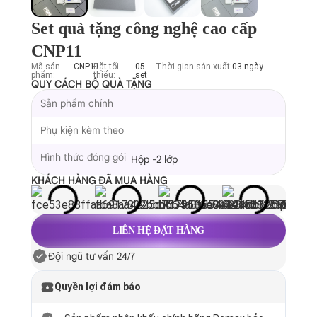
Set quà tặng công nghệ cao cấp
CNP11
Mã sản
CNP11
Đặt tối
05
Thời gian sản xuất:
03 ngày
phẩm:
thiểu:
set
QUY CÁCH BỘ QUÀ TẶNG
Sản phẩm chính
Phụ kiện kèm theo
Hình thức đóng gói
Hộp -2 lớp
KHÁCH HÀNG ĐÃ MUA HÀNG
LIÊN HỆ ĐẶT HÀNG
Đội ngũ tư vấn 24/7
Quyền lợi đảm bảo