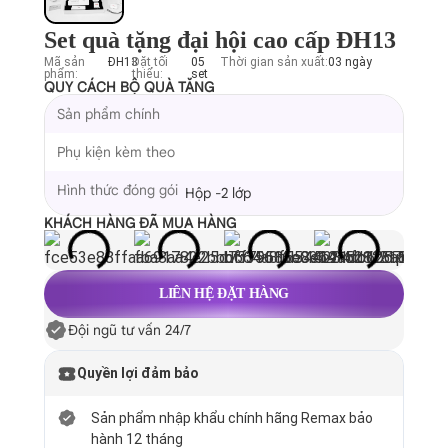
Set quà tặng đại hội cao cấp ĐH13
Mã sản
ĐH13
Đặt tối
05
Thời gian sản xuất:
03 ngày
phẩm:
thiểu:
set
QUY CÁCH BỘ QUÀ TẶNG
Sản phẩm chính
Phụ kiện kèm theo
Hình thức đóng gói
Hộp -2 lớp
KHÁCH HÀNG ĐÃ MUA HÀNG
LIÊN HỆ ĐẶT HÀNG
Đội ngũ tư vấn 24/7
Quyền lợi đảm bảo
Sản phẩm nhập khẩu chính hãng Remax bảo
hành 12 tháng