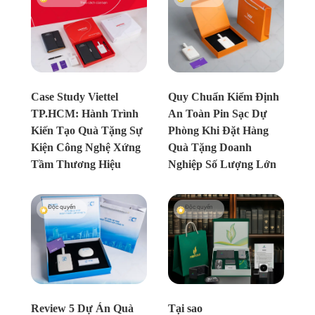
Chưa xác định
Chưa xác định
Case Study Viettel
Quy Chuẩn Kiểm Định
TP.HCM: Hành Trình
An Toàn Pin Sạc Dự
Kiến Tạo Quà Tặng Sự
Phòng Khi Đặt Hàng
Kiện Công Nghệ Xứng
Quà Tặng Doanh
Tầm Thương Hiệu
Nghiệp Số Lượng Lớn
Độc quyền
Độc quyền
Chưa xác định
Chưa xác định
Review 5 Dự Án Quà
Tại sao