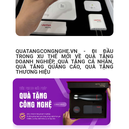
QUATANGCONGNGHE.VN - ĐI ĐẦU
TRONG XU THẾ MỚI VỀ QUÀ TẶNG
DOANH NGHIỆP, QUÀ TẶNG CÁ NHÂN,
QUÀ TẶNG QUẢNG CÁO, QUÀ TẶNG
THƯƠNG HIỆU