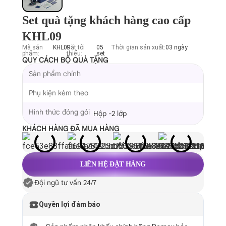
Set quà tặng khách hàng cao cấp
KHL09
Mã sản
KHL09
Đặt tối
05
Thời gian sản xuất:
03 ngày
phẩm:
thiểu:
set
QUY CÁCH BỘ QUÀ TẶNG
Sản phẩm chính
Phụ kiện kèm theo
Hình thức đóng gói
Hộp -2 lớp
KHÁCH HÀNG ĐÃ MUA HÀNG
LIÊN HỆ ĐẶT HÀNG
Đội ngũ tư vấn 24/7
Quyền lợi đảm bảo