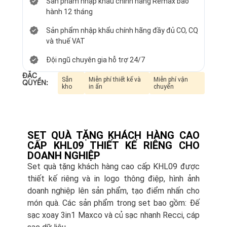
Sản phẩm nhập khẩu chính hãng Remax bảo
hành 12 tháng
Sản phẩm nhập khẩu chính hãng đầy đủ CO, CQ
và thuế VAT
Đội ngũ chuyên gia hỗ trợ 24/7
ĐẶC
Sẵn
Miễn phí thiết kế và
Miễn phí vận
QUYỀN:
kho
in ấn
chuyển
SET QUÀ TẶNG KHÁCH HÀNG CAO
CẤP KHL09 THIẾT KẾ RIÊNG CHO
DOANH NGHIỆP
Set quà tặng khách hàng cao cấp KHL09 được
thiết kế riêng và in logo thông điệp, hình ảnh
doanh nghiệp lên sản phẩm, tạo điểm nhấn cho
món quà. Các sản phẩm trong set bao gồm: Đế
sạc xoay 3in1 Maxco và củ sạc nhanh Recci, cáp