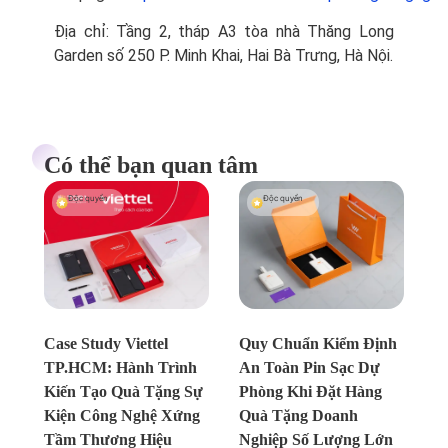
Địa chỉ: Tầng 2, tháp A3 tòa nhà Thăng Long
Garden số 250 P. Minh Khai, Hai Bà Trưng, Hà Nội.
Có thể bạn quan tâm
Độc quyền
Độc quyền
Chưa xác định
Chưa xác định
Case Study Viettel
Quy Chuẩn Kiểm Định
TP.HCM: Hành Trình
An Toàn Pin Sạc Dự
Kiến Tạo Quà Tặng Sự
Phòng Khi Đặt Hàng
Kiện Công Nghệ Xứng
Quà Tặng Doanh
Tầm Thương Hiệu
Nghiệp Số Lượng Lớn