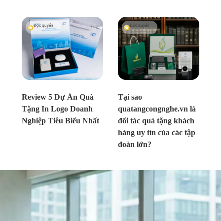
Độc quyền
Độc quyền
Chưa xác định
Chưa xác định
Review 5 Dự Án Quà
Tại sao
Tặng In Logo Doanh
quatangcongnghe.vn là
Nghiệp Tiêu Biểu Nhất
đối tác quà tặng khách
hàng uy tín của các tập
đoàn lớn?