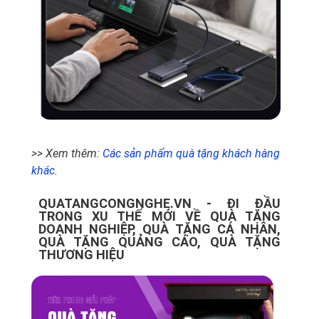
>> Xem thêm:
Các sản phẩm quà tặng khách hàng
khác.
QUATANGCONGNGHE.VN - ĐI ĐẦU
TRONG XU THẾ MỚI VỀ QUÀ TẶNG
DOANH NGHIỆP, QUÀ TẶNG CÁ NHÂN,
QUÀ TẶNG QUẢNG CÁO, QUÀ TẶNG
THƯƠNG HIỆU