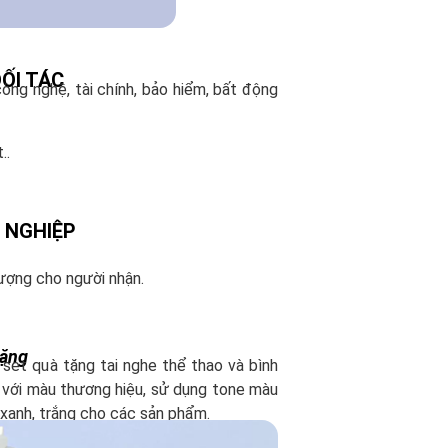
ỐI TÁC
ông nghệ, tài chính, bảo hiểm, bất động
..
 NGHIỆP
ượng cho người nhận.
tặng
set quà tặng tai nghe thể thao và bình
 với màu thương hiệu, sử dụng tone màu
xanh, trắng cho các sản phẩm.