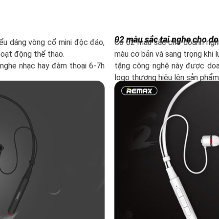
02 màu sắc tai nghe cho d
iểu dáng vòng cổ mini độc đáo,
Có 02 màu sắc cho doanh nghi
hoạt động thể thao.
màu cơ bản và sang trọng khi l
 nghe nhạc hay đàm thoại 6-7h
tặng công nghệ này được doa
logo thương hiệu lên sản phẩm