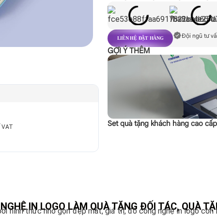
Đội ngũ tư vấ
LIÊN HỆ ĐẶT HÀNG
GỢI Ý THÊM
Set quà tặng khách hàng cao cấ
ế VAT
 NGHỆ IN LOGO LÀM QUÀ TẶNG ĐỐI TÁC, QUÀ T
 hình thức nhỏ gọn đẹp mắt, giá trị, đồ công nghệ in logo còn 