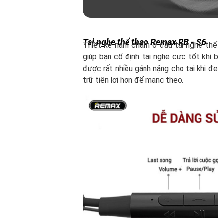
Tai nghe thể thao Remax RB - S6
Thiết kế nam châm ở đầu tai nghe th
giúp bạn cố định tai nghe cực tốt khi
được rất nhiều gánh nặng cho tai khi đ
trữ tiện lợi hơn để mang theo.