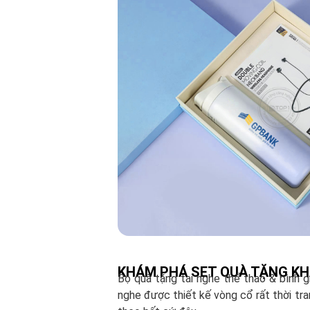
KHÁM PHÁ SET QUÀ TẶNG KHÁ
Bộ quà tặng tai nghe thể thao & bình g
nghe được thiết kế vòng cổ rất thời tran