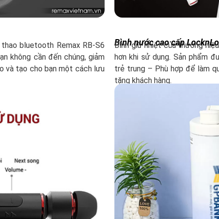
Bình nước cao cấp LocknLo
ể thao bluetooth Remax RB-S6
Bình giữ nhiệt của thương hiệu
 bạn không cần đến chúng, giảm
hơn khi sử dụng. Sản phẩm đư
eo và tạo cho bạn một cách lưu
trẻ trung – Phù hợp để làm quà
tặng khách hàng.