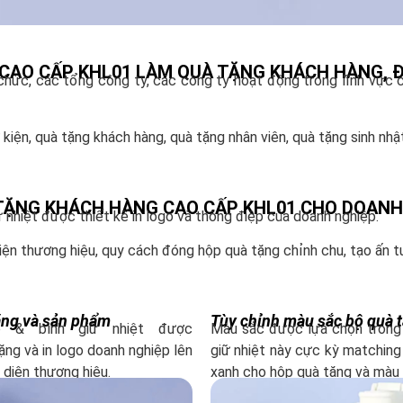
CAO CẤP KHL01 LÀM QUÀ TẶNG KHÁCH HÀNG, Đ
hức, các tổng công ty, các công ty hoạt động trong lĩnh vực c
iện, quà tặng khách hàng, quà tặng nhân viên, quà tặng sinh nhật
 TẶNG KHÁCH HÀNG CAO CẤP KHL01 CHO DOANH
ữ nhiệt được thiết kế in logo và thông điệp của doanh nghiệp.
ện thương hiệu, quy cách đóng hộp quà tặng chỉnh chu, tạo ấn t
tặng và sản phẩm
Tùy chỉnh màu sắc bộ quà 
o & bình giữ nhiệt được
Màu sắc được lựa chọn trong 
ng và in logo doanh nghiệp lên
giữ nhiệt này cực kỳ matching
 diện thương hiệu.
xanh cho hộp quà tặng và màu 