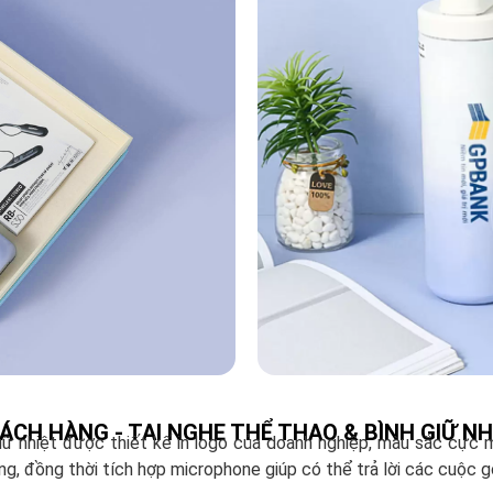
CH HÀNG - TAI NGHE THỂ THAO & BÌNH GIỮ NH
iữ nhiệt được thiết kế in logo của doanh nghiệp, màu sắc cực 
g, đồng thời tích hợp microphone giúp có thể trả lời các cuộc gọi