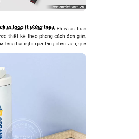
ck in logo thương hiệu
 locknlock, giữ nhiệt từ 6-8h và an toàn
ợc thiết kế theo phong cách đơn giản,
 tặng hội nghị, quà tặng nhân viên, quà