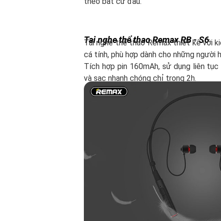
theo bất cứ đâu.
Tai nghe thể thao Remax RB - S6
Tai nghe thể thao Remax thiết kế với k
cá tính, phù hợp dành cho những người 
Tích hợp pin 160mAh, sử dụng liên tục
và sạc nhanh chóng chỉ trong 2h.