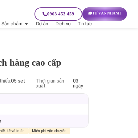
TƯ VẤN NHANH
0903 453 459
Sản phẩm
Dự án
Dịch vụ
Tin tức
ch hàng cao cấp
thiểu:
05 set
Thời gian sản
03
xuất:
ngày
p
hiết kế và in ấn
Miễn phí vận chuyển