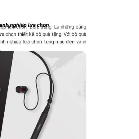
oanh nghiệp lựa chọn
ệp lựa chọn: Đen, trắng. Là những bảng
ựa chọn thiết kế bộ quà tặng. Với bộ quà
nh nghiệp lựa chọn tông màu đèn và in
.