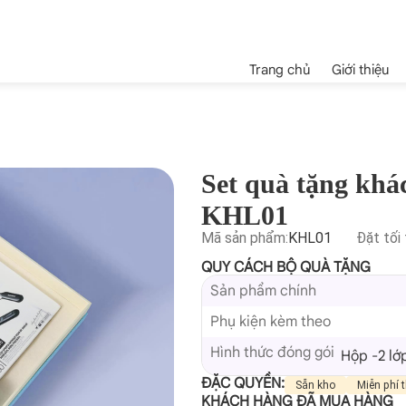
Trang chủ
Giới thiệu
Set quà tặng khá
KHL01
Mã sản phẩm:
KHL01
Đặt tối 
QUY CÁCH BỘ QUÀ TẶNG
Sản phẩm chính
Phụ kiện kèm theo
Hình thức đóng gói
Hộp -2 lớ
ĐẶC QUYỀN:
Sẵn kho
Miễn phí t
KHÁCH HÀNG ĐÃ MUA HÀNG