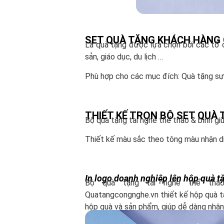
SET QUÀ TẶNG KHÁCH HÀNG 
Là quà tặng được lựa chọn bởi các tổ c
sản, giáo dục, du lịch …
Phù hợp cho các mục đích: Quà tặng sự k
THIẾT KẾ TRỌN BỘ SET QUÀ
Bộ quà tặng tai nghe thể thao & bình gi
Thiết kế màu sắc theo tông màu nhận di
In logo doanh nghiệp lên hộp quà 
Bộ quà tặng tai nghe thể tha
Quatangcongnghe.vn thiết kế hộp quà tặ
hộp quà và sản phẩm, giúp dễ dàng nhận