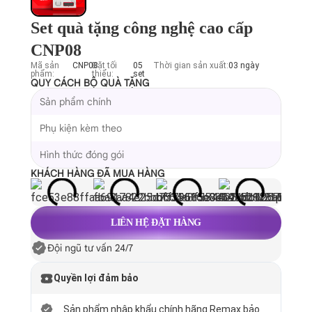
Set quà tặng công nghệ cao cấp
CNP08
Mã sản
CNP08
Đặt tối
05
Thời gian sản xuất:
03 ngày
phẩm:
thiểu:
set
QUY CÁCH BỘ QUÀ TẶNG
Sản phẩm chính
Phụ kiện kèm theo
Hình thức đóng gói
KHÁCH HÀNG ĐÃ MUA HÀNG
LIÊN HỆ ĐẶT HÀNG
Đội ngũ tư vấn 24/7
Quyền lợi đảm bảo
Sản phẩm nhập khẩu chính hãng Remax bảo