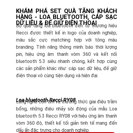
KHÁM PHÁ SET QUÀ TẶNG KHÁCH
HÀNG - LOA BLUETOOTH, CÁP SẠC
DỮ LIỆU & ĐẾ GIỮ ĐIỆN THOẠI
Bộ quà tặng loa bluetooth đến từ thương hiệu
Recci được thiết kế in logo của doanh nghiệp,
màu sắc cực matching hợp với tông màu
branding. Tính năng thông minh: báo thời lượng
pin, hiệu ứng âm thanh vòm 360 và kết nối
bluetooth 5.3 siêu nhanh chóng, kết hợp cùng
các sản phẩm khác như: cáp sạc dữ liệu, đế giữ
điện thoại vô cùng tiện dụng và hiện đại.
Loa bluetooth Recci RY08
Lắng nghe con tim và thưởng thức giai điệu trầm
bổng, những điệu nhảy sôi động của mẫu Loa
bluetooth 5.3 Recci RY08 với hiệu ứng âm thanh
vòm 360 độ, thiết kế tối giản tinh tế mang đến
dấu ấn đặc trưng cho doanh nghiệp.