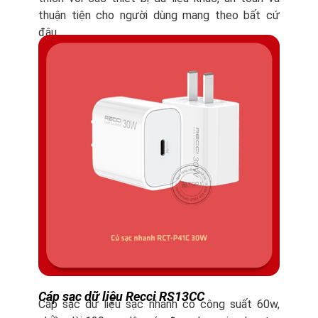
thuận tiện cho người dùng mang theo bất cứ
đâu.
Cáp sạc dữ liệu Recci RS13CC
Cáp sạc dữ liệu sạc nhanh có công suất 60w,