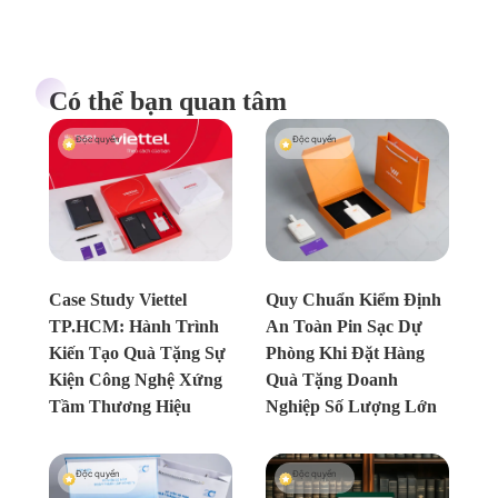
Có thể bạn quan tâm
Độc quyền
Độc quyền
Chưa xác định
Chưa xác định
Case Study Viettel
Quy Chuẩn Kiểm Định
TP.HCM: Hành Trình
An Toàn Pin Sạc Dự
Kiến Tạo Quà Tặng Sự
Phòng Khi Đặt Hàng
Kiện Công Nghệ Xứng
Quà Tặng Doanh
Tầm Thương Hiệu
Nghiệp Số Lượng Lớn
Độc quyền
Độc quyền