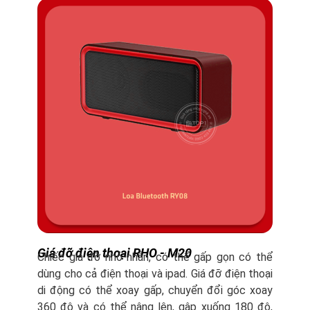
Giá đỡ điện thoại RHO - M20
Chiếc giá đỡ nhỏ nhắn, có thể gấp gọn có thể
dùng cho cả điện thoại và ipad. Giá đỡ điện thoại
di động có thể xoay gấp, chuyển đổi góc xoay
360 độ và có thể nâng lên, gập xuống 180 độ,