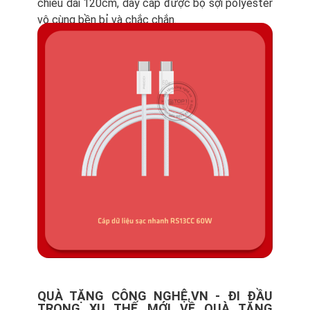
chiều dài 120cm, dây cáp được bọ sợi polyester
vô cùng bền bỉ và chắc chắn.
QUÀ TẶNG CÔNG NGHỆ.VN - ĐI ĐẦU
TRONG XU THẾ MỚI VỀ QUÀ TẶNG