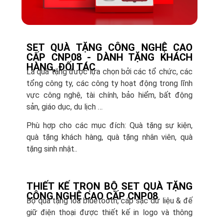
SET QUÀ TẶNG CÔNG NGHỆ CAO
CẤP CNP08 - DÀNH TẶNG KHÁCH
HÀNG, ĐỐI TÁC
Là quà tặng được lựa chọn bởi các tổ chức, các
tổng công ty, các công ty hoạt động trong lĩnh
vực công nghệ, tài chính, bảo hiểm, bất động
sản, giáo dục, du lịch …
Phù hợp cho các mục đích: Quà tặng sự kiện,
quà tặng khách hàng, quà tặng nhân viên, quà
tặng sinh nhật..
THIẾT KẾ TRỌN BỘ SET QUÀ TẶNG
CÔNG NGHỆ CAO CẤP CNP08
Bộ quà tặng loa bluetooth, cáp sạc dữ liệu & đế
giữ điện thoại được thiết kế in logo và thông