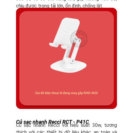
chịu được trọng tải lớn, ổn định, chống lật.
Củ sạc nhanh Recci RCT - P41C
Củ sạc nhanh Recci với hiệu suất 30w, tương
thích với các thiết bị dữ liệu khác, an toàn và