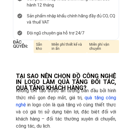
hành 12 tháng
Sản phẩm nhập khẩu chính hãng đầy đủ CO, CQ
và thuế VAT
Đội ngũ chuyên gia hỗ trợ 24/7
ĐẶC
Sẵn
Miễn phí thiết kế và
Miễn phí vận
QUYỀN:
kho
in ấn
chuyển
TẠI SAO NÊN CHỌN ĐỒ CÔNG NGHỆ
IN LOGO LÀM QUÀ TẶNG ĐỐI TÁC,
QUÀ TẶNG KHÁCH HÀNG?
Không chỉ tạo được ấn tượng ban đầu bởi hình
thức nhỏ gọn đẹp mắt, giá trị,
quà tặng công
nghệ
in logo còn là quà tặng vô cùng thiết thực
và có giá trị sử dụng tiện lợi, đặc biệt đối với
khách hàng – đối tác thường xuyên di chuyển,
công tác, du lịch.